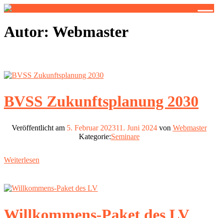
Stottern-BW
Stottern & Selbsthilfe
Autor:
Webmaster
BVSS Zukunftsplanung 2030
Veröffentlicht am
5. Februar 2023
11. Juni 2024
von
Webmaster
Kategorie:
Seminare
Weiterlesen
Willkommens-Paket des LV