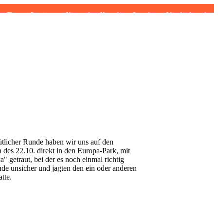
Flow
Seminare
Vorstand
Kontakt
Spenden
Mitglied werden
ütlicher Runde haben wir uns auf den
des 22.10. direkt in den Europa-Park, mit
 getraut, bei der es noch einmal richtig
de unsicher und jagten den ein oder anderen
tte.