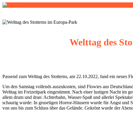
Stottern-BW
Stottern & Selbsthilfe
Welttag des St
Passend zum Welttag des Stotterns, am 22.10.2022, fand ein neues F
Um den Samstag vollends auszukosten, sind Flowies aus Deutschland 
Welttag im Freizeitpark eingestimmt. Nach einer lustigen Nacht im 
allem drum und dran: Achterbahn, Wasser-Spaß und allerlei Spektakel
schaurig wurde: In gruseligen Horror-Häusern wurde für Angst und S
von uns bis zum Schluss über das Gelände. Gekrönt wurde der Abend v