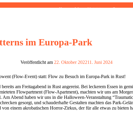
Home
Wir
Aktivitäten
Gruppen
otterns im Europa-Park
Veröffentlicht am
22. Oktober 2022
11. Juni 2024
lowent (Flow-Event) statt: Flow zu Besuch im Europa-Park in Rust!
bereits am Freitagabend in Rust angereist. Bei leckerem Essen in gem
gemieteten Flowpartment (Flow-Apartment), machten wir uns am Morgen 
. Am Abend haben wir uns in die Halloween-Veranstaltung “Traumatica"
chrecken gesorgt, und schauderhafte Gestalten machten das Park-Gelän
on einem akrobatischen Horror-Zirkus, der für alle etwas zu bieten ha